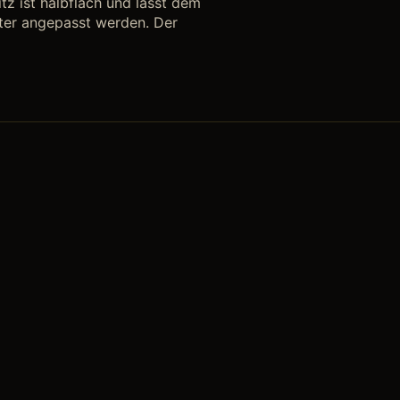
tz ist halbflach und lässt dem
iter angepasst werden. Der
alles