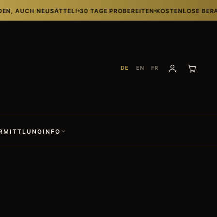
H NEUSÄTTEL!
30 TAGE PROBEREITEN
KOSTENLOSE BERATUNG MIT
DE
EN
FR
RMITTLUNG
INFO