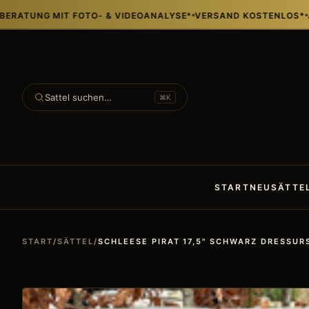
 MIT FOTO- & VIDEOANALYSE*
VERSAND KOSTENLOS*
ALLE SÄT
Sattel suchen…
⌘K
START
NEUSÄTTE
START
/
SÄTTEL
/
SCHLEESE PIRAT 17,5" SCHWARZ DRESSUR