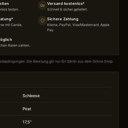
eiten
Versand kostenlos*
nlos testen.
Schnell & sicher geliefert.
ratung*
Sichere Zahlung
se mit Carole,
Klarna, PayPal, Visa/Mastercard, Apple
Pay.
öglich
chen Raten zahlen.
ndbedingungen. Die Beratung gilt nur für Sättel aus dem Online Shop.
Schleese
Pirat
17,5“