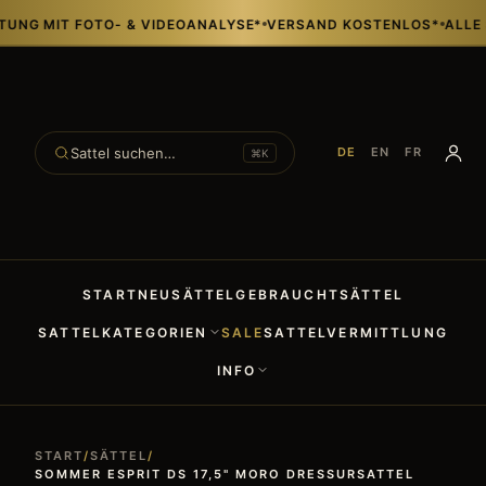
T FOTO- & VIDEOANALYSE*
VERSAND KOSTENLOS*
ALLE SÄTTEL
Sattel suchen…
DE
EN
FR
⌘K
START
NEUSÄTTEL
GEBRAUCHTSÄTTEL
SATTELKATEGORIEN
SALE
SATTELVERMITTLUNG
INFO
START
/
SÄTTEL
/
SOMMER ESPRIT DS 17,5" MORO DRESSURSATTEL